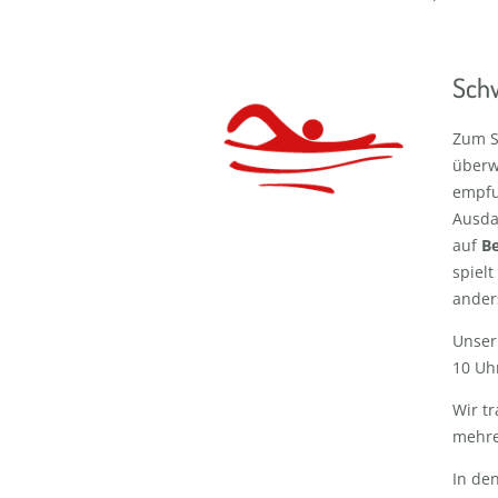
Sch
Zum S
überw
empfu
Ausda
auf
Be
spiel
ander
Unse
10 Uhr
Wir t
mehre
In de