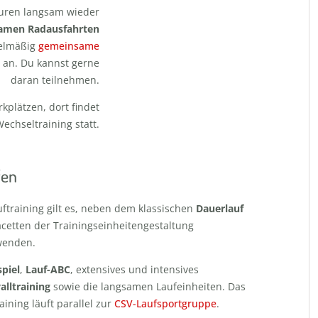
turen langsam wieder
amen Radausfahrten
gelmäßig
gemeinsame
.
an. Du kannst gerne
daran teilnehmen.
kplätzen, dort findet
echseltraining statt.
fen
uftraining gilt es, neben dem klassischen
Dauerlauf
acetten der Trainingseinheitengestaltung
wenden.
spiel
,
Lauf-ABC
, extensives und intensives
alltraining
sowie die langsamen Laufeinheiten. Das
aining läuft parallel zur
CSV-Laufsportgruppe
.