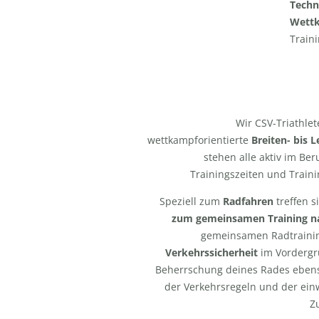
Techn
Wettk
Train
Wir CSV-Triathle
wettkampforientierte
Breiten- bis 
stehen alle aktiv im Ber
Trainingszeiten und Traini
Speziell zum
Radfahren
treffen s
zum gemeinsamen Training n
gemeinsamen Radtrainin
Verkehrssicherheit
im Vordergr
Beherrschung deines Rades ebens
der Verkehrsregeln und der ein
Z