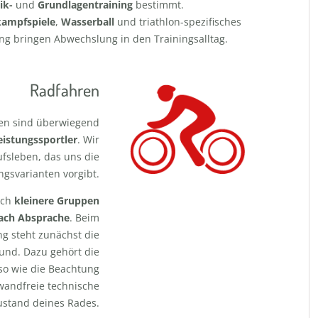
ik-
und
Grundlagentraining
bestimmt.
ampfspiele
,
Wasserball
und triathlon-spezifisches
ing bringen Abwechslung in den Trainingsalltag.
Radfahren
ten sind überwiegend
Leistungssportler
. Wir
ufsleben, das uns die
ngsvarianten vorgibt.
ich
kleinere Gruppen
ach Absprache
. Beim
g steht zunächst die
und. Dazu gehört die
o wie die Beachtung
wandfreie technische
ustand deines Rades.