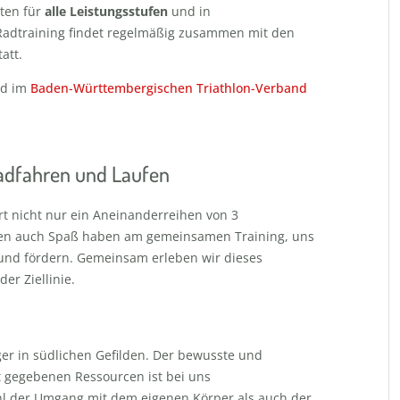
iten für
alle Leistungsstufen
und in
Radtraining findet regelmäßig zusammen mit den
att.
ied im
Baden-Württembergischen Triathlon-Verband
Radfahren und Laufen
ort nicht nur ein Aneinanderreihen von 3
ten auch Spaß haben am gemeinsamen Training, uns
 und fördern. Gemeinsam erleben wir dieses
r Ziellinie.
er in südlichen Gefilden. Der bewusste und
t gegebenen Ressourcen ist bei uns
ohl der Umgang mit dem eigenen Körper als auch der