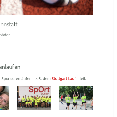
nnstatt
lbäder
enläufen
 Sponsorenläufen – z.B. dem
Stuttgart Lauf
– teil.